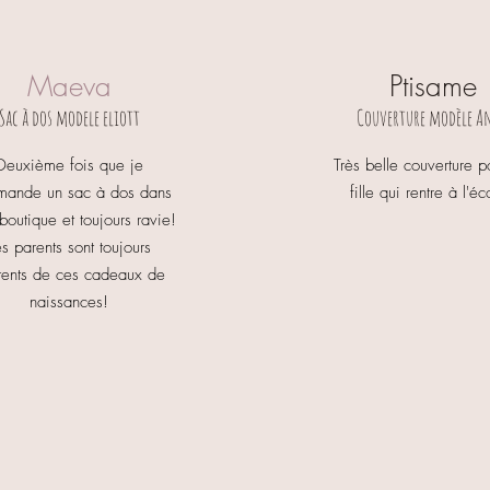
Maeva
Ptisame
Sac à dos modele eliott
Couverture modèle A
Deuxième fois que je
Très belle couverture 
ande un sac à dos dans
fille qui rentre à l'éc
 boutique et toujours ravie!
es parents sont toujours
tents de ces cadeaux de
naissances!