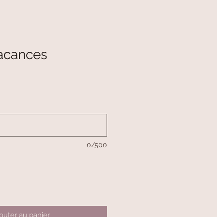
acances
0/500
outer au panier