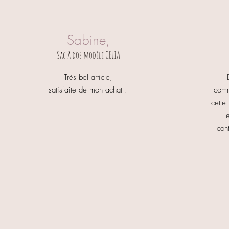
Sabine,
Sac à dos modèle CELIA
Très bel article,
satisfaite de mon achat !
comm
cette
L
con