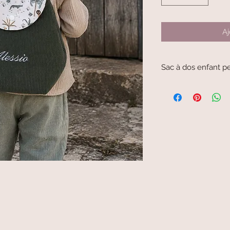
Aj
Sac à dos enfant pe
Sac à dos enfant pers
Ce sac à dos personn
quotidien, que ce soit
la nounou ou lors des 
Chaque modèle est co
atelier, puis brodé au
accessoire unique et 
C’est également une 
naissance, un annivers
Caractéristiques :
• Personnalisation ave
• Fabrication artisana
• Léger et adapté aux
• Fermeture simple pou
• Modèle unique et fai