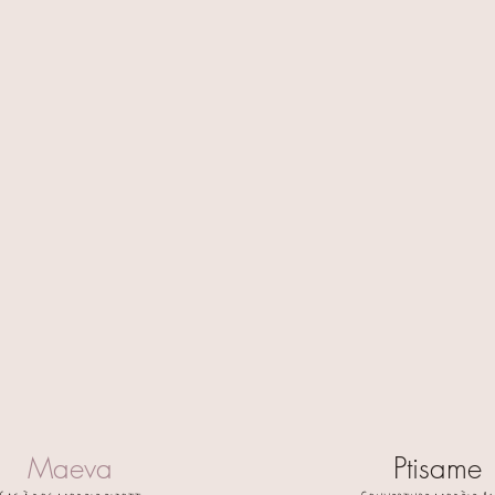
• Tissu doux et résista
• Lavable pour un usa
Dimensions
:
Environ 25 x 26 cm
Fabrication
:
Chaque sac est réalis
Personnalisation :
Merci d’indiquer le p
commande.
La broderie est réali
et de qualité.
Informations importan
Chaque création étant 
peuvent exister, ce q
🧵 Délai de fabrication
📦 Expédition : sous 4
🔒 Paiement sécurisé
Maeva
Ptisame