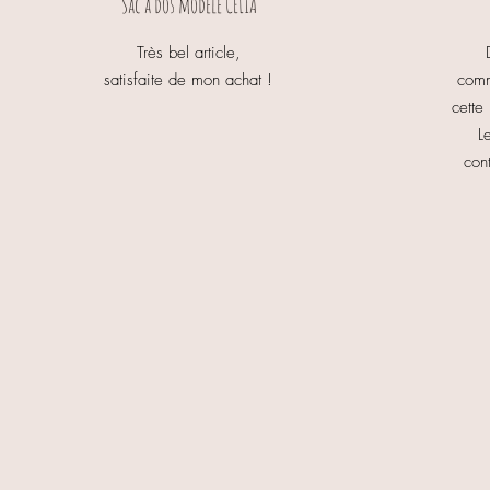
Sac à dos modèle CELIA
Très bel article,
satisfaite de mon achat !
comm
cette
L
con