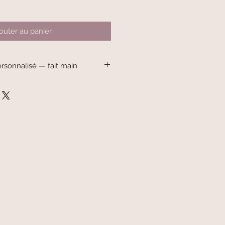
outer au panier
rsonnalisé — fait main
onnalisé — fait main
alisé accompagnera votre enfant au
 pour la crèche, la maternelle, chez
sorties.
nfectionné avec soin dans notre
 prénom de l’enfant pour créer un
plein de douceur.
idée de cadeau idéale pour une
aire ou une rentrée scolaire.
c le prénom de l’enfant
le avec des matériaux de qualité
 petites épaules
r une utilisation facile
t main