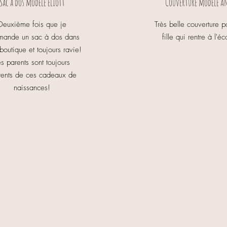
Sac à dos modele eliott
Couverture modèle A
Deuxième fois que je
Très belle couverture 
ande un sac à dos dans
fille qui rentre à l'éc
 boutique et toujours ravie!
es parents sont toujours
tents de ces cadeaux de
naissances!