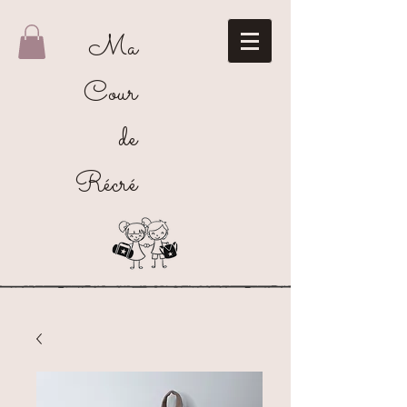
Ma
Cour
de
Récré