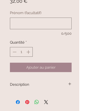
Prix
32,00 €
Prénom (facultatif)
0/500
Quantité
*
Ajouter au panier
Description
Sac à dos enfant personnalisé — fait
main
Ce sac à dos personnalisé
accompagnera votre enfant au