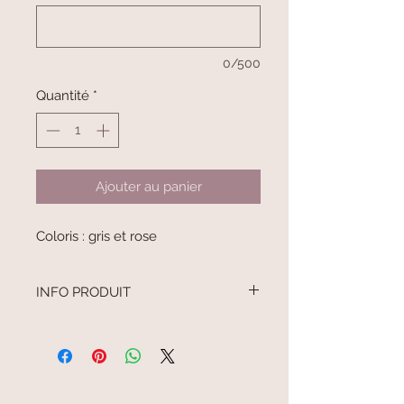
0/500
Quantité
*
Ajouter au panier
Coloris : gris et rose
INFO PRODUIT
Les sacs sont doublés en coton blanc
pour un résultat plus fini.
Le prénom et le motif sont en flex
thermocollant.
Pour la personnalisation, merci