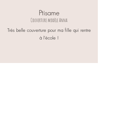
Ptisame
Couverture modèle Anna
Très belle couverture pour ma fille qui rentre
à l'école !
Mélody,
Sac à dos modèle Cloé
Merci beaucoup à Julie pour sa réactivité
lors de mes demandes. Le sac a été livré
très rapidement et il est magnifique ! Cela
fera un très beau cadeau qui plaira
forcément aux parents. Je recommande
fortement. Je suis passée par ce site car