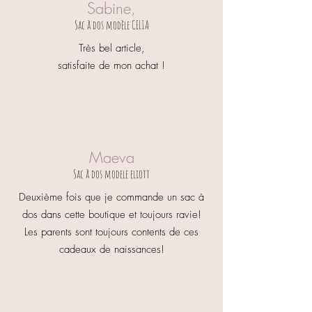
Sabine,
d'indiquer le prénom et le motif
souhaités dans la zone de texte prévu à
Sac à dos modèle CELIA
cet effet.
Les couleurs ne sont pas contractuelles
Très bel article,
car elles peuvent varier d'un écran
satisfaite de mon achat !
d'ordinateur à un autre.
Maeva
Sac à dos modele eliott
Deuxième fois que je commande un sac à
dos dans cette boutique et toujours ravie!
Les parents sont toujours contents de ces
cadeaux de naissances!