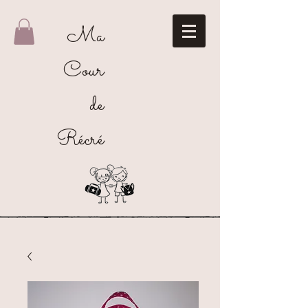
Ma
Cour
de
Récré