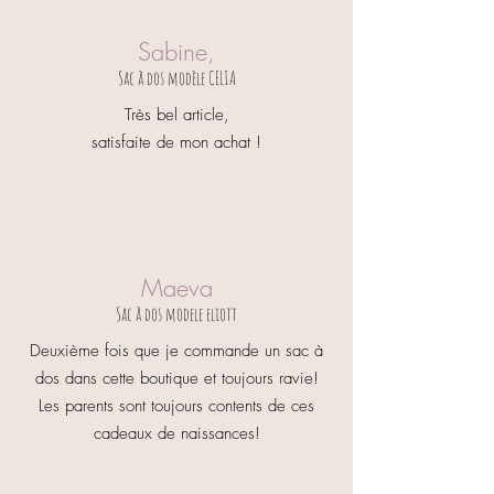
thermocollant.
Pour la personnalisation, merci
Sabine,
d'indiquer le prénom et le motif
souhaités dans la zone de texte prévu à
Sac à dos modèle CELIA
cet effet.
Les couleurs ne sont pas contractuelles
Très bel article,
car elles peuvent varier d'un écran
satisfaite de mon achat !
d'ordinateur à un autre.
Maeva
Sac à dos modele eliott
Deuxième fois que je commande un sac à
dos dans cette boutique et toujours ravie!
Les parents sont toujours contents de ces
cadeaux de naissances!