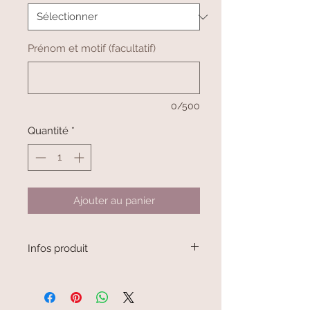
Prénom et motif (facultatif)
0/500
Quantité
*
Ajouter au panier
Infos produit
Les sacs sont doublés en coton blanc
pour un résultat plus fini.
Le prénom et le motif sont en flex