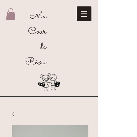
Ma
Cour
de
Récré