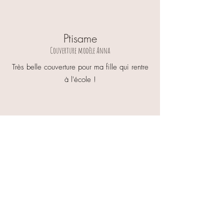
Ptisame
Couverture modèle Anna
Très belle couverture pour ma fille qui rentre
à l'école !
Mélody,
Sac à dos modèle Cloé
Merci beaucoup à Julie pour sa réactivité
lors de mes demandes. Le sac a été livré
très rapidement et il est magnifique ! Cela
fera un très beau cadeau qui plaira
forcément aux parents. Je recommande