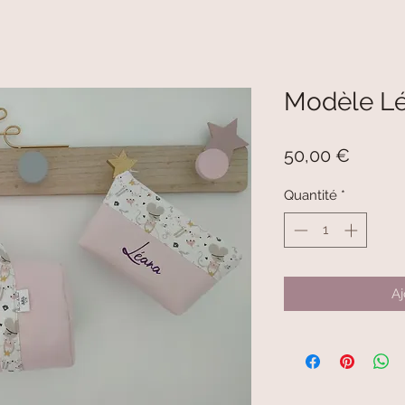
Modèle L
Prix
50,00 €
Quantité
*
Aj