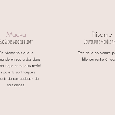
Maeva
Ptisame
Sac à dos modele eliott
Couverture modèle A
Deuxième fois que je
Très belle couverture 
ande un sac à dos dans
fille qui rentre à l'éc
 boutique et toujours ravie!
es parents sont toujours
tents de ces cadeaux de
naissances!