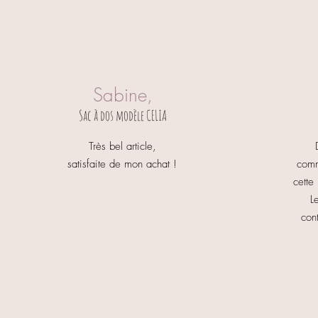
Sabine,
Sac à dos modèle CELIA
Très bel article,
satisfaite de mon achat !
comm
cette
L
con