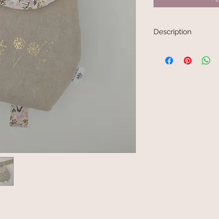
Description
Sac à dos enfant pers
Ce sac à dos personn
quotidien, que ce soit
la nounou ou lors des 
Chaque modèle est co
atelier, puis personna
un accessoire unique 
C’est également une 
naissance, un annivers
Caractéristiques :
• Personnalisation av
• Fabrication artisana
• Léger et adapté aux
• Fermeture simple pou
• Modèle unique et fai
• Tissu doux et résista
• Lavable pour un usa
Dimensions
:
Environ 25 x 26 cm