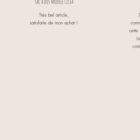
Sac à dos modèle CELIA
Très bel article,
satisfaite de mon achat !
comm
cette
L
con