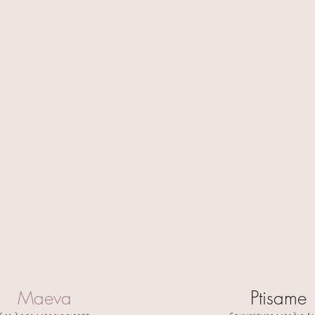
Fabrication
:
Chaque sac est réalis
Personnalisation :
Merci d’indiquer le p
commande.
La personnalisation es
Informations importan
Chaque création étant 
peuvent exister, ce q
🧵 Délai de fabrication
📦 Expédition : sous 4
🔒 Paiement sécurisé
Maeva
Ptisame