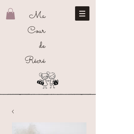
Ma
Cour
de
Récré