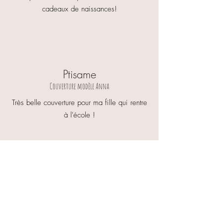
cadeaux de naissances!
Ptisame
Couverture modèle Anna
Très belle couverture pour ma fille qui rentre
à l'école !
Mélody,
Sac à dos modèle Cloé
Merci beaucoup à Julie pour sa réactivité
lors de mes demandes. Le sac a été livré