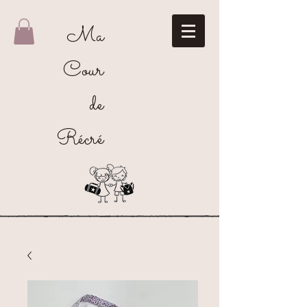
Ma
Cour
de
Récré