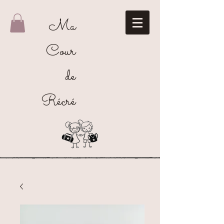
Ma
Cour
de
Récré