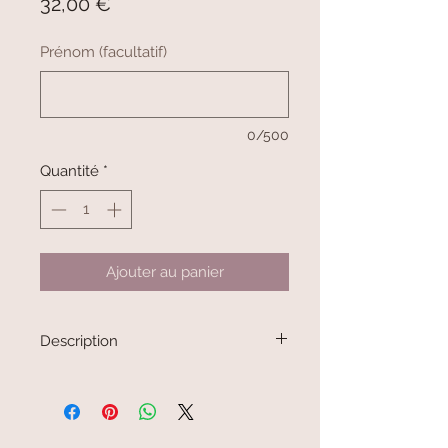
Prix
32,00 €
Prénom (facultatif)
0/500
Quantité
*
Ajouter au panier
Description
Sac à dos enfant personnalisé — fait
main
Ce sac à dos personnalisé
accompagnera votre enfant au