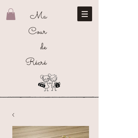
Ma
Cour
de
Récré