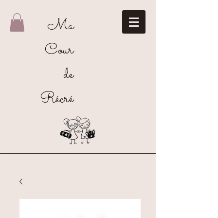
Ma
Cour
de
Récré