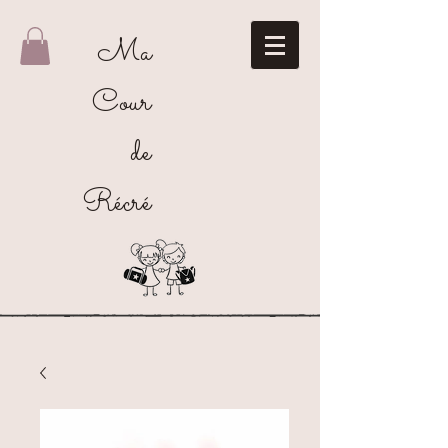
Ma
Cour
de
Récré