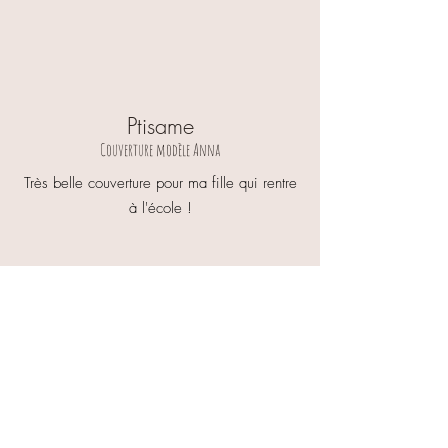
Ptisame
Couverture modèle Anna
Très belle couverture pour ma fille qui rentre
à l'école !
Mélody,
Sac à dos modèle Cloé
Merci beaucoup à Julie pour sa réactivité
lors de mes demandes. Le sac a été livré
très rapidement et il est magnifique ! Cela